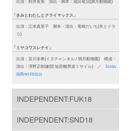
出演：村井友美 演出・脚本：戒田竜治(満月動物園)
「きみとわたしとクライマックス」
出演：江本真里子 脚本・演出：竜崎だいち(羊とドラ
コ)
「ミヤコワスレナイ」
出演：笹川未希(イヌチャンネル / 満月動物園) 構成・
演出：澤野正樹(劇団 短距離男道ミサイル) ／
from
福島with仙台
INDEPENDENT:FUK18
INDEPENDENT:SND18