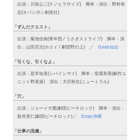
出演：川添公二(テノヒラサイズ) 脚本・演出：野村有
志(オパンポン創造社)
「ずんだクエスト」
出演：菊池佳南(青年団 / うさぎストライプ) 脚本・演
出：山田百次(ホエイ / 劇団野の上) ／
from仙台
「引くな、引くなよ」
出演：是常祐美(シバイシマイ) 脚本：室屋和美(劇作ユ
ニット野菜派) 演出：大沢秋生(ニュートラル)
「穴」
出演：ジョーイ大鵞(劇団ビーチロック) 脚本・演出：
新井章仁(劇団ビーチロック)／
from沖縄
「仕事の流儀」