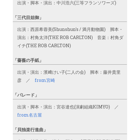
出演・脚本・演出：中川浩六(三等フランソワーズ)
「三代目姐御」
出演：西原希蓉美(Shunshun's / 満月動物園) 脚本・
演出：村角太洋(THE ROB CARLTON) 音楽：村角ダ
イチ(THE ROB CARLTON)
「薔薇の手紙」
出演・演出：濱﨑けい子(二人の会) 脚本：藤井貴里
彦 ／
from宮崎
「パレード」
出演・脚本・演出：宮谷達也(演劇組織KIMYO) ／
from名古屋
「貝独楽行進曲」